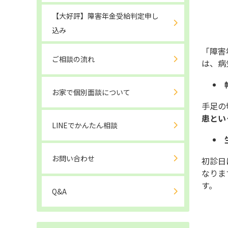
【大好評】障害年金受給判定申し
込み
「障害
ご相談の流れ
は、病
お家で個別面談について
手足の
患とい
LINEでかんたん相談
お問い合わせ
初診日
なりま
す。
Q&A