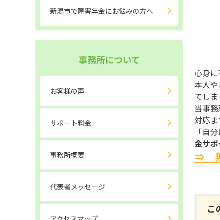
新潟市で障害年金にお悩みの方へ
事務所について
心身に
本人や
お客様の声
てしま
当事務
対応ま
サポート料金
「自分
金サポ
⇒ 
事務所概要
代表者メッセージ
アクセスマップ